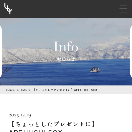
メニ
S
k
i
Info
p
t
お知らせ
o
c
o
Home
>
Info
>
【ちょっとしたプレゼントに】APEHUCHI SOX
n
t
e
2025.12.19
n
【ちょっとしたプレゼントに】
t