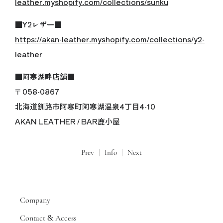
leather.myshopify.com/collections/sunku
■Y2レザー■
https://akan-leather.myshopify.com/collections/y2-
leather
■阿寒湖畔店舗■
〒058-0867
北海道釧路市阿寒町阿寒湖温泉4丁目4-10
AKAN LEATHER / BAR鹿小屋
Prev
Info
Next
Company
Contact & Access