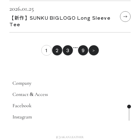
2026.01.25
【新作】SUNKU BIGLOGO Long Sleeve
Tee
…
1
2
3
9
>
Company
Contact & Access
Facebook
ページ
Instagram
(C) AKAN LEATHER