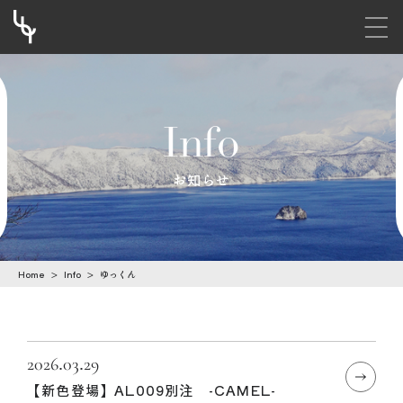
メニ
S
k
i
Info
p
t
お知らせ
o
c
o
Home
>
Info
>
ゆっくん
n
t
e
n
2026.03.29
【新色登場】AL009別注 -CAMEL-
t