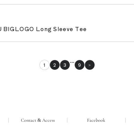
IGLOGO Long Sleeve Tee
…
1
2
3
9
>
Contact & Access
Facebook