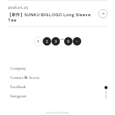
2026.01.25
【新作】SUNKU BIGLOGO Long Sleeve
Tee
…
1
2
3
9
>
Company
Contact & Access
Facebook
ページ
Instagram
(C) AKAN LEATHER