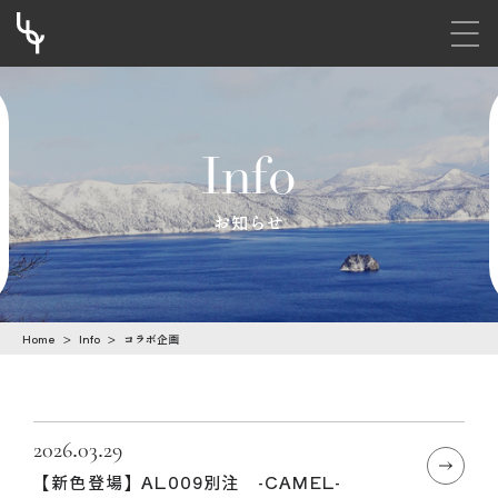
メニ
S
k
i
Info
p
t
お知らせ
o
c
o
Home
>
Info
>
コラボ企画
n
t
e
n
2026.03.29
【新色登場】AL009別注 -CAMEL-
t