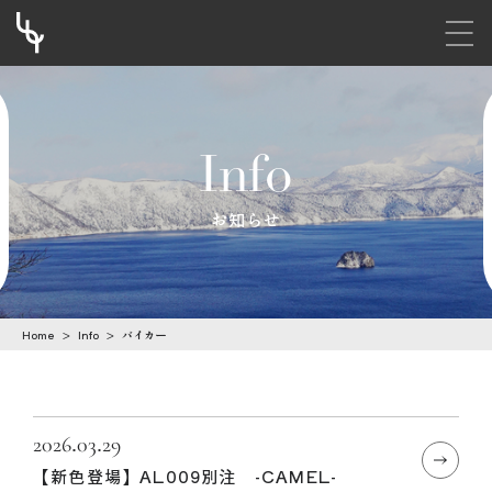
メニ
S
k
i
Info
p
t
お知らせ
o
c
o
Home
>
Info
>
バイカー
n
t
e
n
2026.03.29
【新色登場】AL009別注 -CAMEL-
t