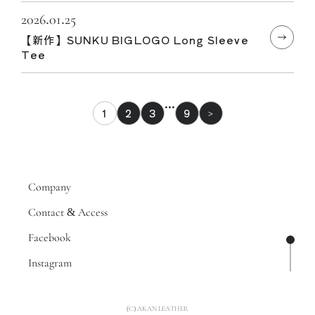
2026.01.25
【新作】SUNKU BIGLOGO Long Sleeve
Tee
…
1
2
3
9
>
Company
Contact & Access
Facebook
ページ
Instagram
(C) AKAN LEATHER