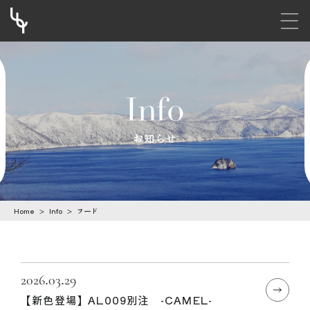
メニ
S
k
i
Info
p
t
お知らせ
o
c
o
Home
>
Info
>
フード
n
t
e
n
2026.03.29
【新色登場】AL009別注 -CAMEL-
t