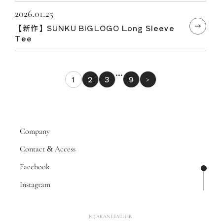
2026.01.25
【新作】SUNKU BIGLOGO Long Sleeve
Tee
…
1
2
3
9
>
Company
Contact & Access
Facebook
ページ
Instagram
(C) AKAN LEATHER