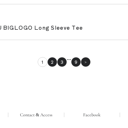
IGLOGO Long Sleeve Tee
…
1
2
3
9
>
Contact & Access
Facebook