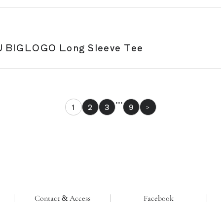
IGLOGO Long Sleeve Tee
…
1
2
3
9
>
Contact & Access
Facebook