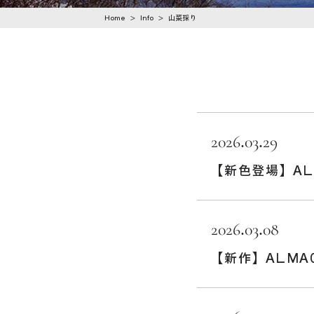
n
Home
>
Info
>
山菜採り
t
e
n
t
2026.03.29
【新色登場】AL0
2026.03.08
【新作】ALMA0