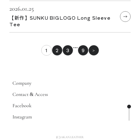
2026.01.25
【新作】SUNKU BIGLOGO Long Sleeve
Tee
…
1
2
3
9
>
Company
Contact & Access
Facebook
ページ
Instagram
(C) AKAN LEATHER