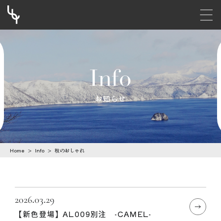
メニ
S
k
i
Info
p
t
お知らせ
o
c
o
Home
>
Info
>
秋のおしゃれ
n
t
e
n
2026.03.29
【新色登場】AL009別注 -CAMEL-
t