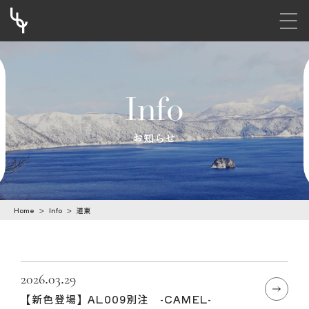
メニ
S
k
i
Info
p
t
お知らせ
o
c
o
Home
>
Info
>
道東
n
t
e
n
2026.03.29
【新色登場】AL009別注 -CAMEL-
t