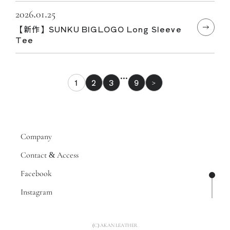
2026.01.25
【新作】SUNKU BIGLOGO Long Sleeve
Tee
…
1
2
3
9
>
Company
Contact & Access
Facebook
ページ
Instagram
(C) AKAN LEATHER