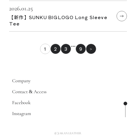
2026.01.25
【新作】SUNKU BIGLOGO Long Sleeve
Tee
…
1
2
3
9
>
Company
Contact & Access
Facebook
ページ
Instagram
(C) AKAN LEATHER