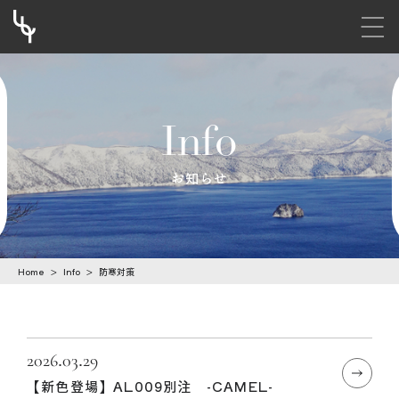
メニ
S
k
i
Info
p
t
お知らせ
o
c
o
Home
>
Info
>
防寒対策
n
t
e
n
2026.03.29
【新色登場】AL009別注 -CAMEL-
t