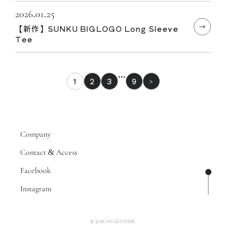
2026.01.25
【新作】SUNKU BIGLOGO Long Sleeve
Tee
…
1
2
3
9
>
Company
Contact & Access
Facebook
ページ
Instagram
(C) AKAN LEATHER