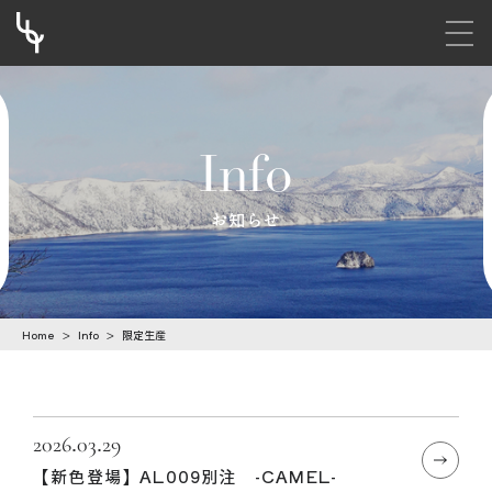
メニ
S
k
i
Info
p
t
お知らせ
o
c
o
Home
>
Info
>
限定生産
n
t
e
n
2026.03.29
【新色登場】AL009別注 -CAMEL-
t