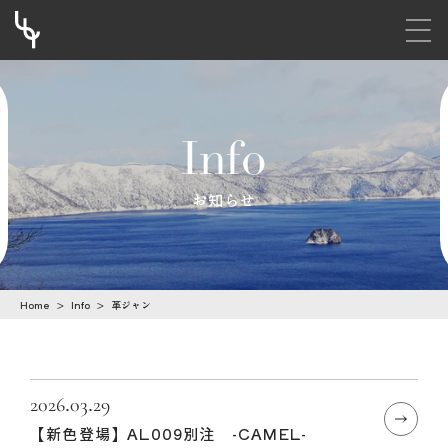
メニ
S
k
i
Info
p
t
お知らせ
o
c
o
Home
>
Info
>
革ジャン
n
t
e
n
2026.03.29
【新色登場】AL009別注 -CAMEL-
t