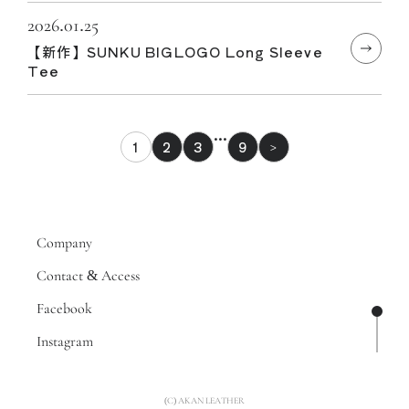
2026.01.25
【新作】SUNKU BIGLOGO Long Sleeve
Tee
…
1
2
3
9
>
Company
Contact & Access
Facebook
ページ
Instagram
(C) AKAN LEATHER