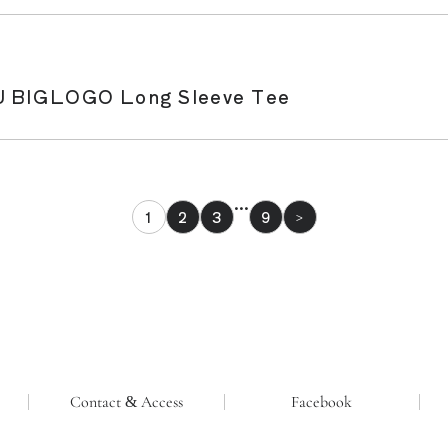
IGLOGO Long Sleeve Tee
…
1
2
3
9
>
Contact & Access
Facebook