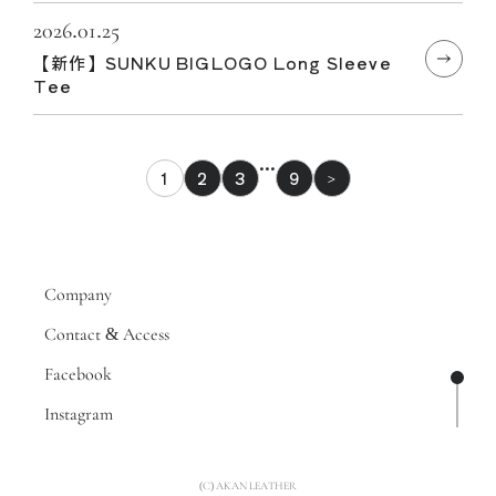
2026.01.25
【新作】SUNKU BIGLOGO Long Sleeve
Tee
…
1
2
3
9
>
Company
Contact & Access
Facebook
ページ
Instagram
(C) AKAN LEATHER