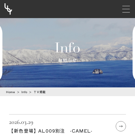
メニ
S
k
i
Info
p
t
お知らせ
o
c
o
Home
>
Info
>
ＴＶ掲載
n
t
e
n
2026.03.29
【新色登場】AL009別注 -CAMEL-
t