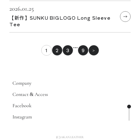
2026.01.25
【新作】SUNKU BIGLOGO Long Sleeve
Tee
…
1
2
3
9
>
Company
Contact & Access
Facebook
ページ
Instagram
(C) AKAN LEATHER