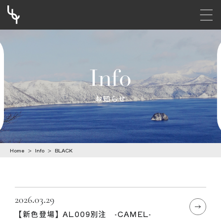
メニ
S
k
i
Info
p
t
お知らせ
o
c
o
Home
>
Info
>
BLACK
n
t
e
n
2026.03.29
【新色登場】AL009別注 -CAMEL-
t