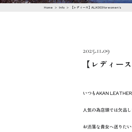
n
Home
>
Info
>
【レディース】ALK003 for women’s
t
e
n
2025.11.09
t
【レディース】A
いつもAKAN LEAT
人気の為店頭では欠品し
お洒落な貴女へ送りたい