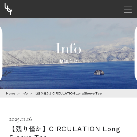
メニ
S
k
i
Info
p
t
お知らせ
o
c
o
Home
>
Info
>
【残り僅か】CIRCULATION Long Sleeve Tee
n
t
e
2025.11.16
n
【残り僅か】CIRCULATION Long
t