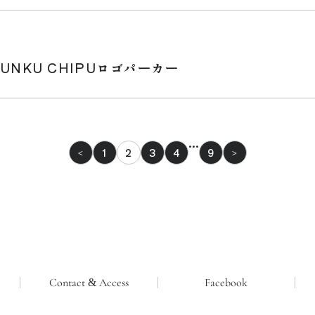
UNKU CHIPUロゴパーカー
…
1
2
3
4
9
<
>
Contact & Access
Facebook